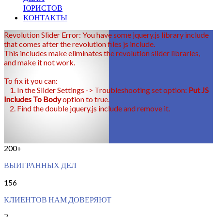
ЮРИСТОВ
КОНТАКТЫ
Revolution Slider Error: You have some jquery.js library include
that comes after the revolution files js include.
This includes make eliminates the revolution slider libraries,
and make it not work.
To fix it you can:
1. In the Slider Settings -> Troubleshooting set option:
Put JS
Includes To Body
option to true.
2. Find the double jquery.js include and remove it.
200+
ВЫИГРАННЫХ ДЕЛ
156
КЛИЕНТОВ НАМ ДОВЕРЯЮТ
7