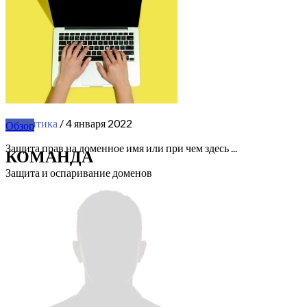
Аналитика
/ 4 января 2022
Обзор
Защита прав на доменное имя или при чем здесь ...
КОМАНДА
Защита и оспаривание доменов