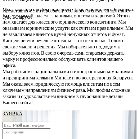
Мы – команда профессиональных бизнес-юристов в Беларуси.
Представление интересов футбольного агента в Спортивном
Все, чем мы обладаем - знаниями, опытом и харизмой. Этого
суде Беларуси
нам хватает для классного юридического консалтинга. Мы
оказываем юридические услуги как считаем правильным. Мы
не заваливаем клиентов кучей ненужных отчетов и бумаг.
Канцеляризм и речевые штампы — это не про нас. Только
свежие мысли и решения. Мы избирательно подходим к
выбору клиентов. В свою очередь сами стараемся держать
марку и профессионально обслуживать клиентов нашего
офиса.
Мы работаем с национальными и иностранными компаниями
и предпринимателями в Минске и во всех регионах Беларуси.
Мы оказываем юридическую помощь клиентам по всем
ключевым направлениям бизнес-права. Мы любим сложные
заказы и с удовольствием вникнем в глубочайшие детали
Вашего кейса!
ЗАЯВКА